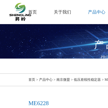
首页
关于我们
产品中心
产
PR
首页
>
产品中心
>
南京微盟
>
低压差线性稳定器
>
M
ME6228