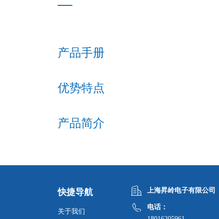
产品手册
优势特点
产品简介
上海昇岭电子有限公司
快捷导航
电话：
关于我们
18016205961