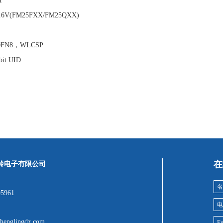
I
6V(FM25FXX/FM25QXX)
DFN8，WLCSP
t UID
在
岭电子有限公司
05961
henglingdz.com