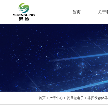
首页
关于
首页
>
产品中心
>
复旦微电子
>
非挥发存储器