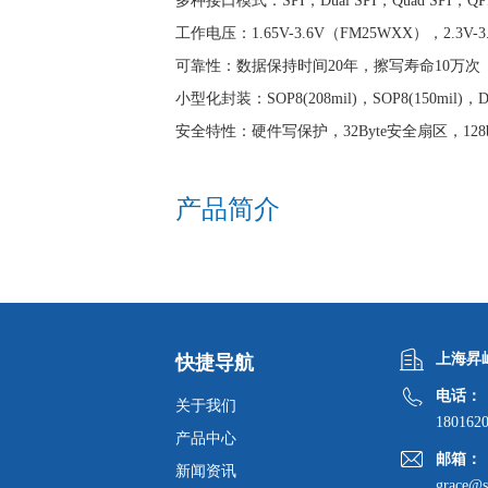
多种接口模式：SPI，Dual SPI，Quad SPI，QP
工作电压：1.65V-3.6V（FM25WXX），2.3V-3.
可靠性：数据保持时间20年，擦写寿命10万次
小型化封装：SOP8(208mil)，SOP8(150mil)，
安全特性：硬件写保护，32Byte安全扇区，128bi
产品简介
上海昇
快捷导航
电话：
关于我们
180162
产品中心
邮箱：
新闻资讯
grace@s