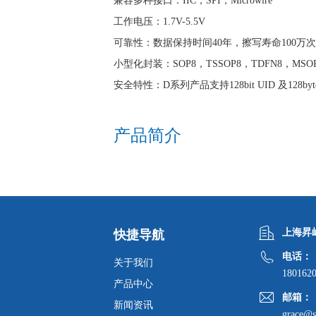
兼容多种接口：IIC，SPI，Microwire
工作电压：1.7V-5.5V
可靠性：数据保持时间40年，擦写寿命100万
小型化封装：SOP8，TSSOP8，TDFN8，MSOP
安全特性：D系列产品支持128bit UID 及128b
产品简介
上海昇
快捷导航
电话：
关于我们
180162
产品中心
邮箱：
新闻资讯
grace@s