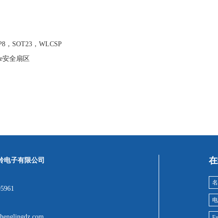
次
8，SOT23，WLCSP
yte安全扇区
在
岭电子有限公司
05961
henglingdz.com