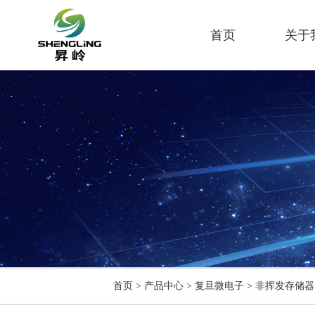
首页
关于
首页
>
产品中心
>
复旦微电子
>
非挥发存储器