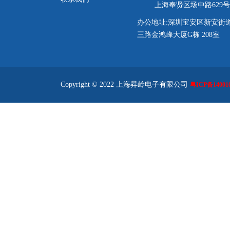
上海奉贤区场中路629号
办公地址:深圳宝安区新安街
三路金鸿峰大厦G栋 208室
Copyright © 2022 上海昇岭电子有限公司
粤ICP备140