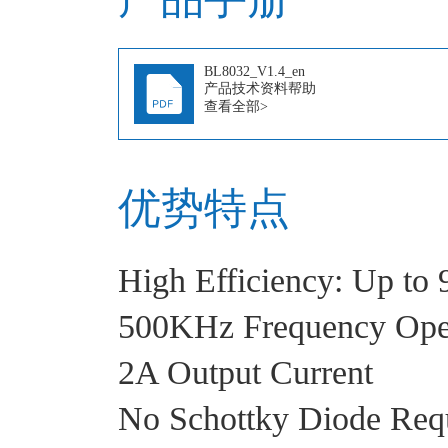
BL8032_V1.4_en
产品技术资料帮助
查看全部>
优势特点
High Efficiency: Up to
500KHz Frequency Ope
2A Output Current
No Schottky Diode Req