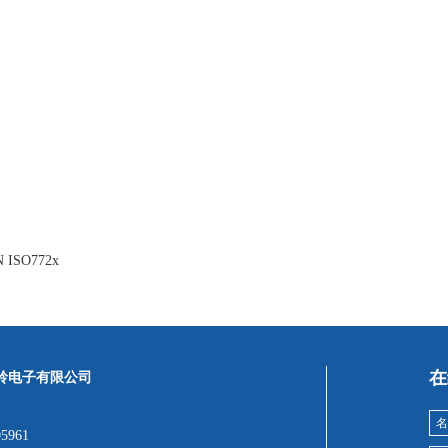
SO772x
在
岭电子有限公司
05961