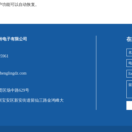
护功能可以自动恢复。
在
岭电子有限公司
05961
henglingdz.com
贤区场中路629号
圳宝安区新安街道留仙三路金鸿峰大