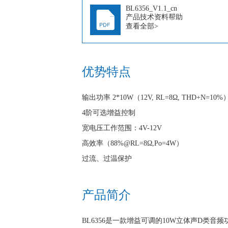
BL6356_V1.1_cn
产品技术资料帮助
查看全部>
优势特点
输出功率 2*10W（12V, RL=8Ω, THD+N=10%
4阶可选增益控制
宽电压工作范围：4V-12V
高效率（88%@RL=8Ω,Po=4W）
过流、过温保护
产品简介
BL6356是一款增益可调的10W立体声D类